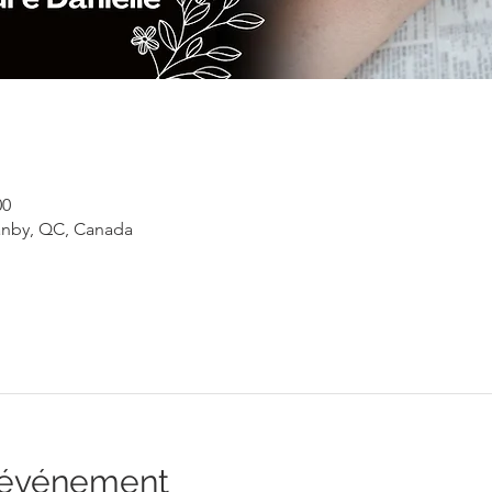
00
anby, QC, Canada
l'événement