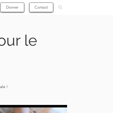
Donner
Contact
our le
ale !