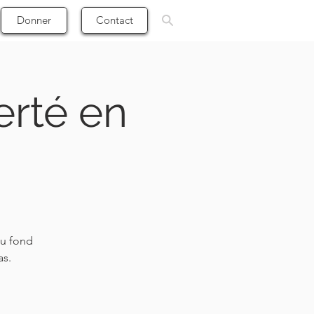
Donner
Contact
erté en
au fond
as.