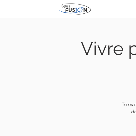
Vivre 
Tu es 
de