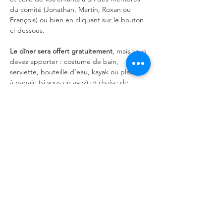
du comité (Jonathan, Martin, Roxan ou 
François) ou bien en cliquant sur le bouton 
ci-dessous. 
Le dîner sera offert gratuitement
, mais vous 
devez apporter : costume de bain, 
serviette, bouteille d’eau, kayak ou planche 
à pagaie (si vous en avez) et chaise de 
camping. Vous pouvez également apporter 
un jeu extérieur. Plaisir, fraternité et journée 
mémorable garantis!
Partager cet événement