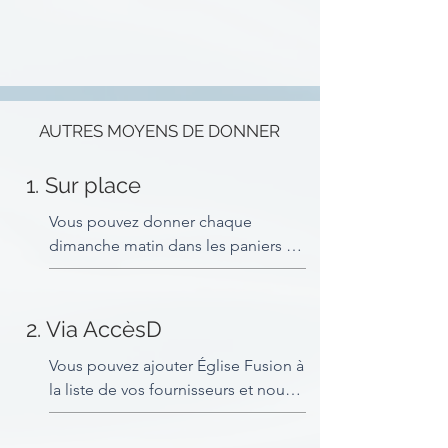
AUTRES MOYENS DE DONNER
1. Sur place
Vous pouvez donner chaque 
dimanche matin dans les paniers 
qui circulent durant les annonces. 
Des enveloppes sont à votre 
disposition pour cela.

2. Via AccèsD
Il est également possible de 
Vous pouvez ajouter Église Fusion à 
donner par carte débit au point de 
la liste de vos fournisseurs et nous 
paiement Interac à l’arrière du 
faire parvenir votre don de la même 
sanctuaire.
façon que vous payez une facture 