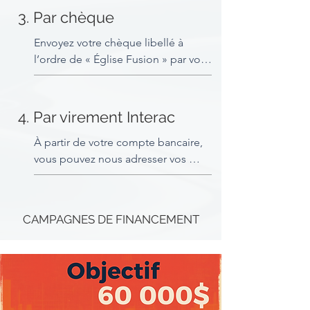
dans AccèsD. Le numéro de facture 
3. Par chèque
doit être APD suivi des quatre 
chiffres de votre numéro de 
Envoyez votre chèque libellé à 
donateur. Par exemple, si votre 
l’ordre de « Église Fusion » par voie 
numéro de membre est 777, le 
postale, à l’adresse :

numéro de facture devra être 
APD0777.
223 rue Saint-Charles Sud

4. Par virement Interac
Granby, Québec

J2G 7A5
À partir de votre compte bancaire, 
vous pouvez nous adresser vos 
virements Interac à l’adresse : 
interac@eglisefusion.com

CAMPAGNES DE FINANCEMENT
Notez la question : Nom de notre 
Église ?

Réponse : Fusion