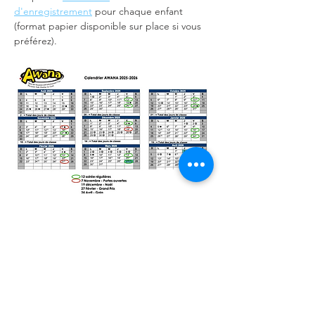
d'enregistrement
 pour chaque enfant 
(format papier disponible sur place si vous 
préférez).
12 soirée régulières + 4 soirées spéciales = 
16 soirées au total
Les nouveaux sont toujours les bienvenus ! 
Nous acceptons avec joie les visiteurs et les 
inscriptions
 tout au long de l'année.