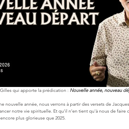
illes qui apporte la prédication : 
Nouvelle année, nouveau dé
 nouvelle année, nous verrons à partir des versets de Jacques
ancer notre vie spirituelle. Et qu'il n'en tient qu'à nous de fair
é encore plus glorieuse que 2025.