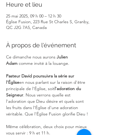
Heure et lieu
25 mai 2025, 09 h 00 – 12 h 30
Église Fusion, 223 Rue St Charles S, Granby,
QC J2G 7A5, Canada
À propos de l'événement
Ce dimanche nous aurons 
Julien 
Adam
 comme invité à la louange.
Pasteur David poursuivra la série sur 
l'Église
en nous parlant sur la raison d'être 
principale de l'Église, soit
l'adoration du 
Seigneur
. Nous verrons quelle est 
l'adoration que Dieu désire et quels sont 
les fruits dans l'Église d'une adoration 
véritable. Que l'Église Fusion glorifie Dieu !
Même célébration, deux choix pour mieux 
vous servir : 9 h et 11 h.