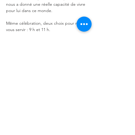
nous a donné une réelle capacité de vivre 
pour lui dans ce monde.
Même célébration, deux choix pour mieux 
vous servir : 9 h et 11 h.
Bienvenue à tous, petits et grands ! Nous 
sommes toujours ravis d'accueillir de 
nouvelles personnes !
Partager cet événement
Église Fusion