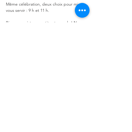
Même célébration, deux choix pour mieux 
vous servir : 9 h et 11 h.
Bienvenue à tous, petits et grands ! Nous 
sommes toujours ravis d'accueillir de 
nouvelles personnes !
Partager cet événement
Église Fusion
© 2026 par Église Fusion. Tous droits réservés.
Politique de confidentialité
-
Politique des
témoins