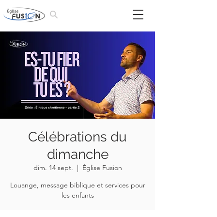
Célébrations du
dimanche
dim. 14 sept.
  |  
Église Fusion
Louange, message biblique et services pour
les enfants