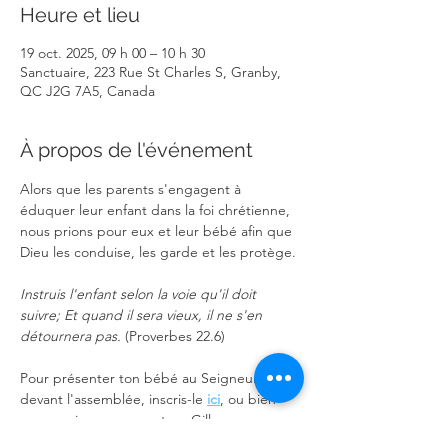
Heure et lieu
19 oct. 2025, 09 h 00 – 10 h 30
Sanctuaire, 223 Rue St Charles S, Granby,
QC J2G 7A5, Canada
À propos de l'événement
Alors que les parents s'engagent à 
éduquer leur enfant dans la foi chrétienne,  
nous prions pour eux et leur bébé afin que 
Dieu les conduise, les garde et les protège.
Instruis l'enfant selon la voie qu'il doit 
suivre; Et quand il sera vieux, il ne s'en 
détournera pas. 
(Proverbes 22.6)
Pour présenter ton bébé au Seigneur 
devant l'assemblée, inscris-le 
ici
, ou bien 
communique avec pasteur Gilles.