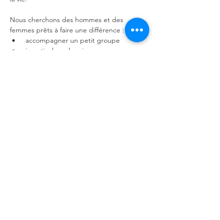
Nous cherchons des hommes et des 
femmes prêts à faire une différence :
 accompagner un petit groupe
 investir dans des vies
Afficher plus
Partager cet événement
Église Fusion
© 2026 par Église Fusion. Tous droits réservés.
Politique de confidentialité
-
Politique des