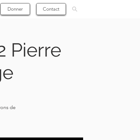
Donner
Contact
 Pierre
ge
rons de