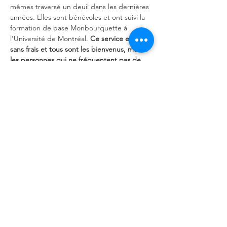
mêmes traversé un deuil dans les dernières 
années. Elles sont bénévoles et ont suivi la 
formation de base Monbourquette à 
l’Université de Montréal. 
Ce service est 
sans frais et tous sont les bienvenus, même 
les personnes qui ne fréquentent pas de 
notre église.
 Inscrivez-vous dès maintenant 
pour un premier contact personnalisé avec 
les intervenantes, Julie et Nathalie.
Partager cet événement
Église Fusion