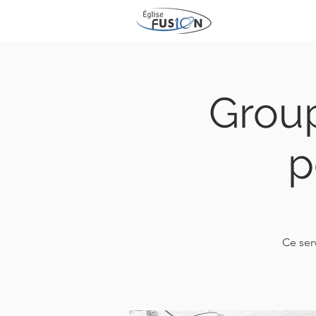
Group
p
Ce ser