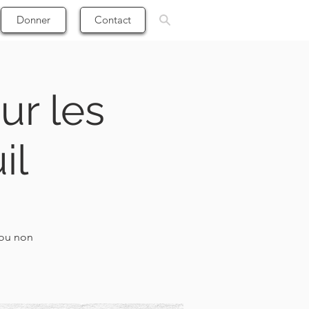
Donner
Contact
ur les
il
 ou non