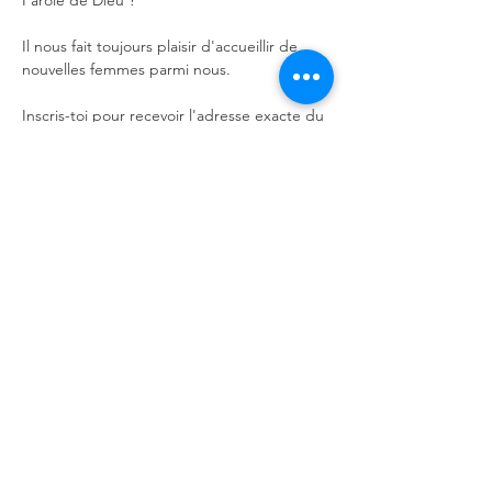
Parole de Dieu ?
Il nous fait toujours plaisir d'accueillir de 
nouvelles femmes parmi nous. 
Inscris-toi pour recevoir l'adresse exacte du 
lieu de rencontre.
Au plaisir de te rencontrer !
Partager cet événement
Église Fusion
© 2026 par Église Fusion. Tous droits réservés.