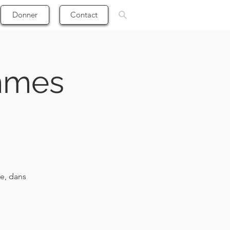
Donner
Contact
mmes
re, dans