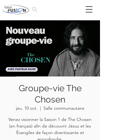
Groupe-vie The
Chosen
jeu. 10 oct.
  |  
Salle communautaire
Venez visionner la Saison 1 de The Chosen
(en français) afin de découvrir Jésus et les
Évangiles de façon divertissante et
approfondie.