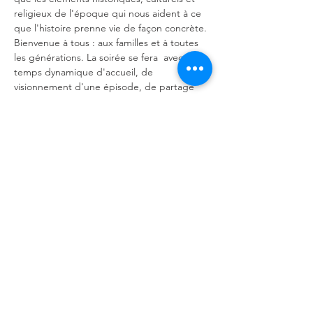
religieux de l'époque qui nous aident à ce 
que l'histoire prenne vie de façon concrète. 
Bienvenue à tous : aux familles et à toutes 
les générations. La soirée se fera 
 avec un 
temps dynamique d'accueil, de 
visionnement d'une épisode, de partage 
sur l'épisode et de prière les uns pour les 
autres.
À chaque jeudi, à compter du 3 
octobre, de 19h à 21h,
en français
à l'église 
dans la salle communautaire
Partager cet événement