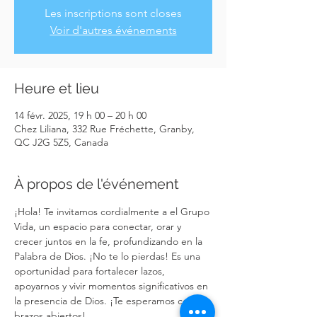
Les inscriptions sont closes
Voir d'autres événements
Heure et lieu
14 févr. 2025, 19 h 00 – 20 h 00
Chez Liliana, 332 Rue Fréchette, Granby,
QC J2G 5Z5, Canada
À propos de l'événement
¡Hola! Te invitamos cordialmente a el Grupo 
Vida, un espacio para conectar, orar y 
crecer juntos en la fe, profundizando en la 
Palabra de Dios. ¡No te lo pierdas! Es una 
oportunidad para fortalecer lazos, 
apoyarnos y vivir momentos significativos en 
la presencia de Dios. ¡Te esperamos con los 
brazos abiertos!