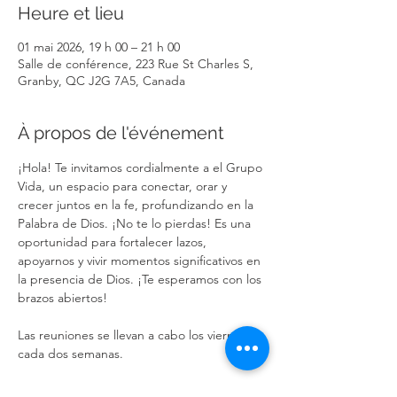
Heure et lieu
01 mai 2026, 19 h 00 – 21 h 00
Salle de conférence, 223 Rue St Charles S,
Granby, QC J2G 7A5, Canada
À propos de l'événement
¡Hola! Te invitamos cordialmente a el Grupo 
Vida, un espacio para conectar, orar y 
crecer juntos en la fe, profundizando en la 
Palabra de Dios. ¡No te lo pierdas! Es una 
oportunidad para fortalecer lazos, 
apoyarnos y vivir momentos significativos en 
la presencia de Dios. ¡Te esperamos con los 
brazos abiertos!
Las reuniones se llevan a cabo los viernes 
cada dos semanas.
👉 Para registrarse, haga clic
aquí
.