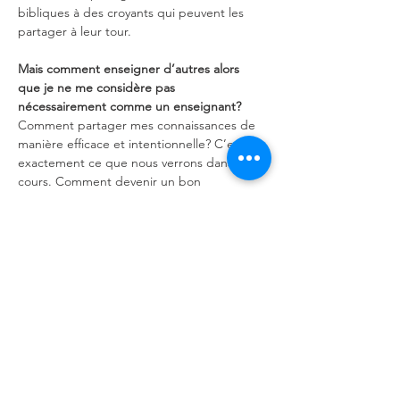
bibliques à des croyants qui peuvent les 
partager à leur tour.
Mais comment enseigner d’autres alors 
que je ne me considère pas 
nécessairement comme un enseignant?
Comment partager mes connaissances de 
manière efficace et intentionnelle? C’est 
exactement ce que nous verrons dans ce 
cours. Comment devenir un bon 
communicateur et être un bon coach. 
Comment discerner qui sont les personnes 
que nous enseignons et comment…
Afficher plus
Partager cet événement