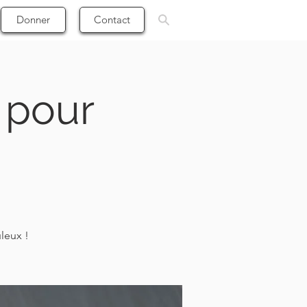
Donner
Contact
n pour
uleux !