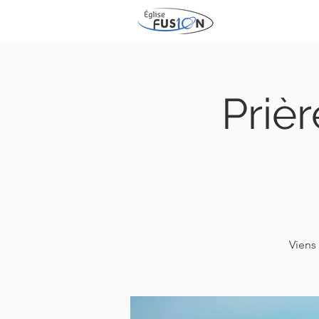
Prièr
Viens 