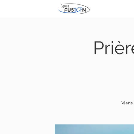
Prièr
Viens 