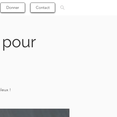
Donner
Contact
n pour
uleux !