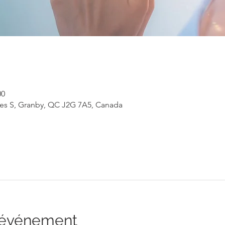
00
rles S, Granby, QC J2G 7A5, Canada
l'événement