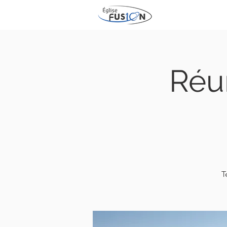
Réun
T