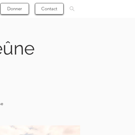
Donner
Contact
jeûne
se