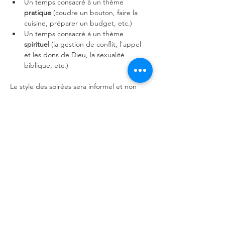
Un temps consacré à un thème 
pratique 
(coudre un bouton, faire la 
cuisine, préparer un budget, etc.)
Un temps consacré à un thème 
spirituel 
(la gestion de conflit, l’appel 
et les dons de Dieu, la sexualité 
biblique, etc.)
Le style des soirées sera informel et non 
scolaire. De plus, nous prendrons du temps 
pour prier pour les besoins de chacun.
Afficher plus
Partager cet événement