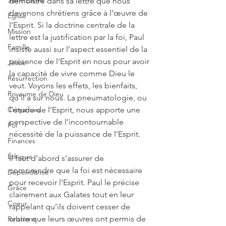
Saint-Esprit
démontre dans sa lettre que nous 
devenons chrétiens grâce à l’œuvre de 
Église
l’Esprit. Si la doctrine centrale de la 
Mission
lettre est la justification par la foi, Paul 
Famille
insiste aussi sur l’aspect essentiel de la 
présence de l’Esprit en nous pour avoir 
Jésus
la capacité de vivre comme Dieu le 
Résurrection
veut. Voyons les effets, les bienfaits, 
Royaume de Dieu
qu’il a sur nous. La pneumatologie, ou 
Croyances
l’étude de l’Esprit, nous apporte une 
perspective de l’incontournable 
Foi
nécessité de la puissance de l’Esprit.
Finances
Éthique
Il faut d’abord s’assurer de 
comprendre que la foi est nécessaire 
Dépendance
pour recevoir l’Esprit. Paul le précise 
Grâce
clairement aux Galates tout en leur 
Coeur
rappelant qu’ils doivent cesser de 
croire que leurs œuvres ont permis de 
Relations