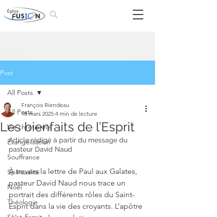
Post
All Posts
François Riendeau
All Posts
18 mars 2025
4 min de lecture
Les bienfaits de l’Esprit
Vie chrétienne
Article rédigé à partir du message du 
Évangélisation
pasteur David Naud
Souffrance
À travers la lettre de Paul aux Galates, 
Spiritualité
pasteur David Naud nous trace un 
Noël
portrait des différents rôles du Saint-
Théologie
Esprit dans la vie des croyants. L’apôtre 