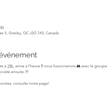
 30
rles S, Granby, QC J2G 7A5, Canada
l'événement
te à 
19h
, arrive à l'heure ‼️ nous fusionnerons 👥 avec le groupe 
ociété ensuite. 🃏
soirées, consulte notre page!