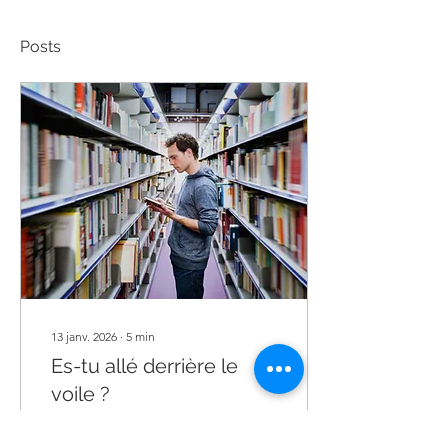
Posts
13 janv. 2026
∙
5
min
Es-tu allé derrière le
voile ?
Il n’existe pas une