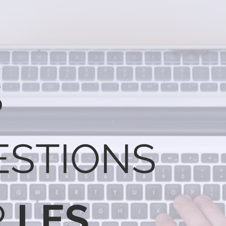
S
ESTIONS
R
LES