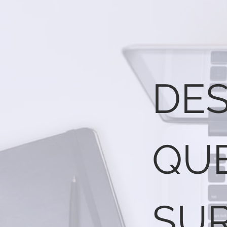
DE
QU
SU