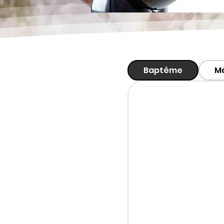
Baptême
M