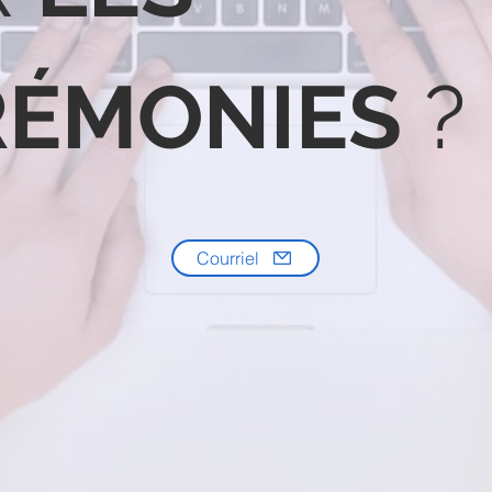
RÉMONIES
?
Courriel