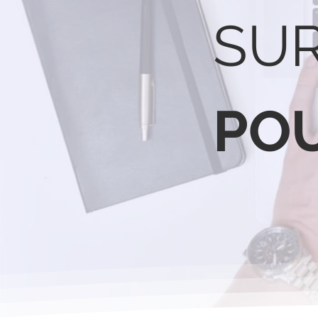
SU
PO