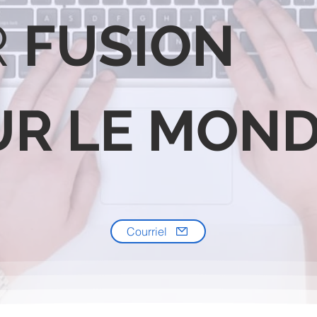
R
FUSION
UR LE MON
Courriel