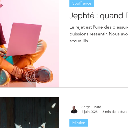
Souffrance
r
Relations
Pardon
Jephté : quand D
Le rejet est l'une des bless
puissions ressentir. Nous avo
accueillis.
Serge Pinard
4 juin 2025
3 min de lecture
Mission