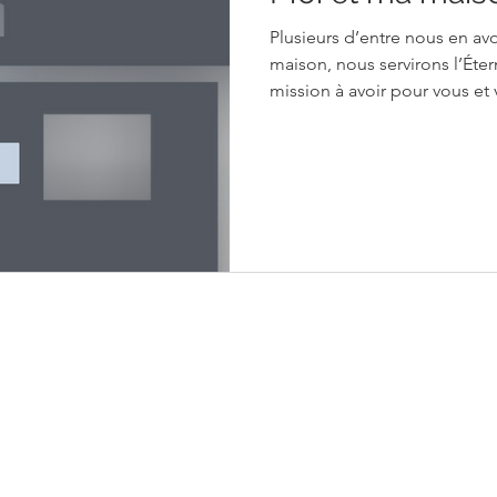
Plusieurs d’entre nous en avo
maison, nous servirons l’Éternel. » C’est clairement u
mission à avoir pour vous et 
déclaration de guerre. À pa
choisi que vous et votre mai
commence.