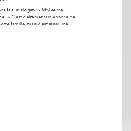
ns fait un slogan : « Moi et ma
n énoncé de
votre famille, mais c’est aussi une
rtir du moment où vous avez vraiment
son vous servez Dieu, le combat