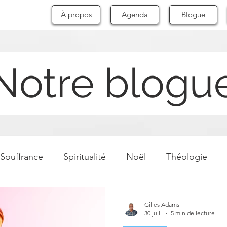
À propos
Agenda
Blogue
Notre blogu
Souffrance
Spiritualité
Noël
Théologie
Résurrection
Royaume de Dieu
Croyances
F
Gilles Adams
30 juil.
5 min de lecture