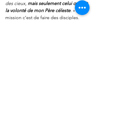
des cieux,
 mais seulement celui qui fait 
la volonté de mon Père céleste
.
 » La 
mission c’est de faire des disciples. 
Tous les dons et les talents ne sont que 
des outils qui doivent servir ce but. En 
fait, Jésus dit que
 ce que tu fais a 
moins d’importance que ton 
obéissance
. Ton action éclaire ton 
choix.
La mission en famille
« 
Les commandements que je te 
donne aujourd'hui seront dans ton 
cœur. Tu les répéteras à tes enfants... 
» 
(Deutéronome 6.6-7). Entrer dans la 
mission en famille, 
ça n’a pas à être 
une affaire de plus dans notre vie, c’est 
notre vie !
Profitons des rythmes naturels de la vie 