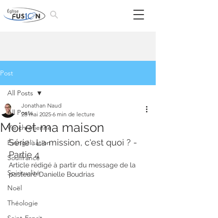
Post
All Posts
Jonathan Naud
All Posts
28 mai 2025
6 min de lecture
Moi et ma maison
Vie chrétienne
Série : La mission, c'est quoi ? - 
Évangélisation
Partie 4
Souffrance
Article rédigé à partir du message de la 
Spiritualité
pasteure Danielle Boudrias
Noël
Théologie