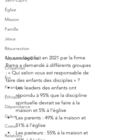
Saint-Esprit
Église
Mission
Famille
Jésus
Résurrection
Un sondage fait en 2021 par la firme 
Royaume de Dieu
Barna a demandé à différents groupes 
Croyances
: « Qui selon vous est responsable de 
Foi
faire des enfants des disciples » ?
Finances
Les leaders des enfants ont 
répondu à 95% que la discipline 
Éthique
spirituelle devrait se faire à la 
Dépendance
maison et 5% à l’église
Grâce
Les parents : 49% à la maison et 
51% à l’église
Coeur
Les pasteurs : 55% à la maison et 
Relations