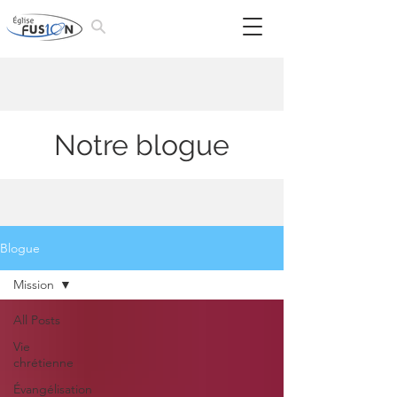
Notre blogue
Blogue
Mission
All Posts
Vie
chrétienne
Évangélisation