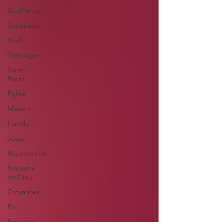
Souffrance
Spiritualité
Noël
Théologie
Saint-
Esprit
Église
Mission
Famille
Jésus
Résurrection
Royaume
de Dieu
Croyances
Foi
Finances