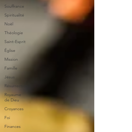
Souffrance
Spiritualité
Noël
Théologie
Saint-Esprit
Église
Mission
Famille
Jésus
Résurrection
Royaume
de Dieu
Croyances
Foi
Finances