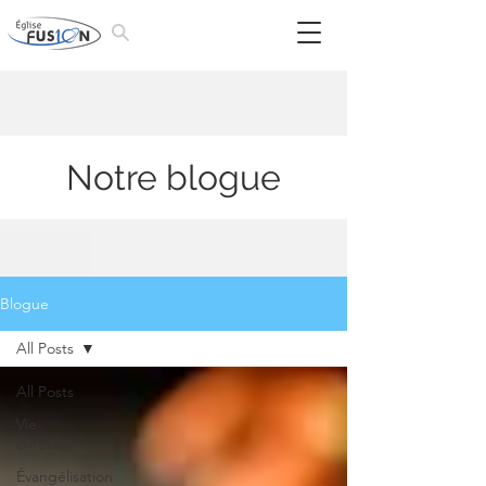
Notre blogue
Blogue
All Posts
All Posts
Vie
chrétienne
Évangélisation