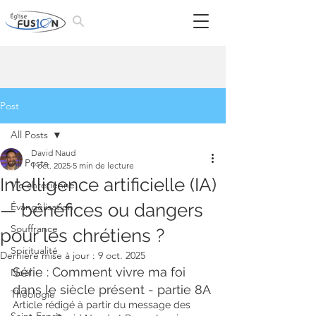
Post
All Posts
David Naud
All Posts
1 oct. 2025
5 min de lecture
Intelligence artificielle (IA)
Vie chrétienne
— bénéfices ou dangers
Évangélisation
Souffrance
pour les chrétiens ?
Spiritualité
Dernière mise à jour :
9 oct. 2025
Série : Comment vivre ma foi 
Noël
dans le siècle présent - partie 8A
Théologie
Article rédigé à partir du message des 