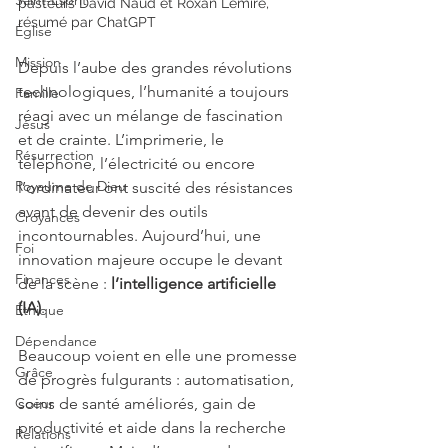
Saint-Esprit
pasteurs David Naud et Roxan Lemire, 
résumé par ChatGPT
Église
Mission
Depuis l’aube des grandes révolutions 
technologiques, l’humanité a toujours 
Famille
réagi avec un mélange de fascination 
Jésus
et de crainte. L’imprimerie, le 
Résurrection
téléphone, l’électricité ou encore 
Royaume de Dieu
l’ordinateur ont suscité des résistances 
avant de devenir des outils 
Croyances
incontournables. Aujourd’hui, une 
Foi
innovation majeure occupe le devant 
Finances
de la scène : 
l’intelligence artificielle 
(IA)
.
Éthique
Dépendance
Beaucoup voient en elle une promesse 
Grâce
de progrès fulgurants : automatisation, 
Coeur
soins de santé améliorés, gain de 
productivité et aide dans la recherche 
Relations